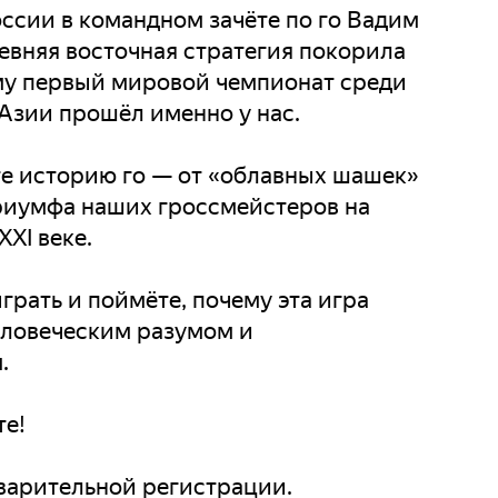
ссии в командном зачёте по го Вадим
евняя восточная стратегия покорила
му первый мировой чемпионат среди
Азии прошёл именно у нас.
те историю го — от «облавных шашек»
риумфа наших гроссмейстеров на
XI веке.
грать и поймёте, почему эта игра
еловеческим разумом и
.
те!
дварительной регистрации.