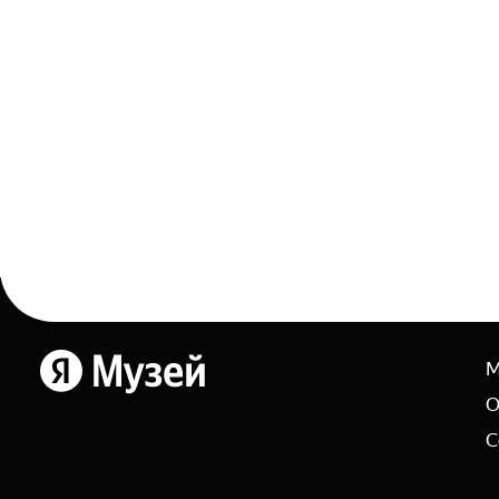
М
Яндекс
О
С