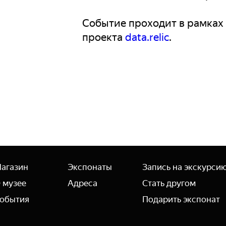
Событие проходит в рамках
проекта
data.relic
.
агазин
Экспонаты
Запись на экскурси
 музее
Адреса
Стать другом
обытия
Подарить экспонат